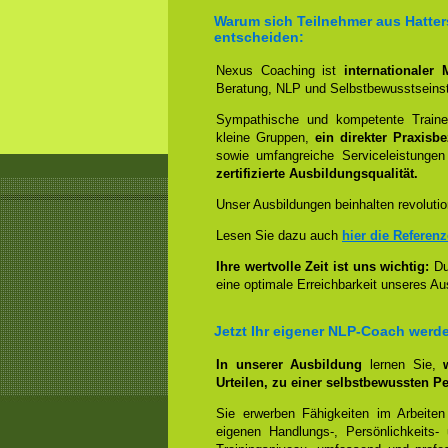
Warum sich Teilnehmer aus Hatter
entscheiden:
Nexus Coaching ist
internationaler
Beratung, NLP und Selbstbewusstseinst
Sympathische und kompetente Trainer
kleine Gruppen,
ein direkter Praxisb
sowie umfangreiche Serviceleistungen
zertifizierte Ausbildungsqualität.
Unser Ausbildungen beinhalten revolutio
Lesen Sie dazu auch
hier die Referen
Ihre wertvolle Zeit ist uns wichtig:
Dur
eine optimale Erreichbarkeit unseres Au
Jetzt Ihr eigener NLP-Coach werd
In unserer Ausbildung
lernen Sie,
Urteilen, zu einer selbstbewussten Pe
Sie erwerben Fähigkeiten im Arbeiten
eigenen Handlungs-, Persönlichkeits