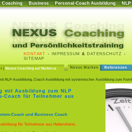
Coaching
Business
Personal-Coach Ausbildung
NLP
KONTAKT
-
IMPRESSUM
&
DATENSCHUTZ
-
SITEMAP
Nexus Marken
Referenzen
er
|
Nexus Coaching auf Mallorca
t NLP-Ausbildung. Coach Ausbildung mit systemischer Ausbildung zum Famili
g mit Ausbildung zum NLP
s-Coach für Teilnehmer aus
ystem-Coach und Business Coach
usbildung für Teilnehmer aus Hattersheim.