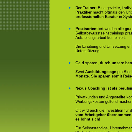
Der Trainer:
Eine gezielte,
indiv
Praktiker
macht oftmals den Un
professionellen Berater
in Syst
Praxisorientiert
werden alle gru
Selbstbewusstseinstrainings präs
Aufstellungsarbeit kombiniert.
Die Einübung und Umsetzung erfol
Unterstützung.
Geld sparen, durch unsere ber
Zwei Ausbildungstage
pro Bloc
Monate. Sie sparen somit Rei
Nexus Coaching ist als berufsm
Privatkunden und Angestellte kön
Werbungskosten geltend machen
Oft wird auch die Investition fü
vom Arbeitgeber übernommen
es lohnt sich!
Für Selbstständige, Unternehmer