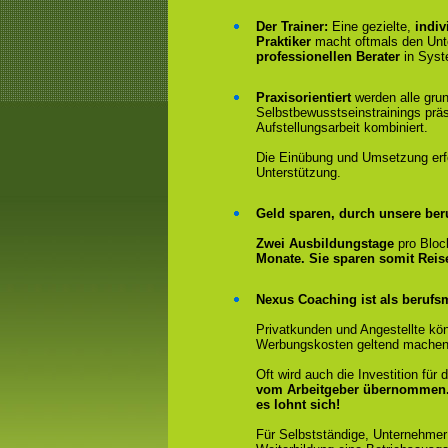
Der Trainer:
Eine gezielte,
indiv
Praktiker
macht oftmals den Un
professionellen Berater
in Syst
Praxisorientiert
werden alle gru
Selbstbewusstseinstrainings präs
Aufstellungsarbeit kombiniert.
Die Einübung und Umsetzung erfol
Unterstützung.
Geld sparen, durch unsere ber
Zwei Ausbildungstage
pro Bloc
Monate. Sie sparen somit Rei
Nexus Coaching ist als berufsm
Privatkunden und Angestellte kön
Werbungskosten geltend machen
Oft wird auch die Investition fü
vom Arbeitgeber übernommen
es lohnt sich!
Für Selbstständige, Unternehmer