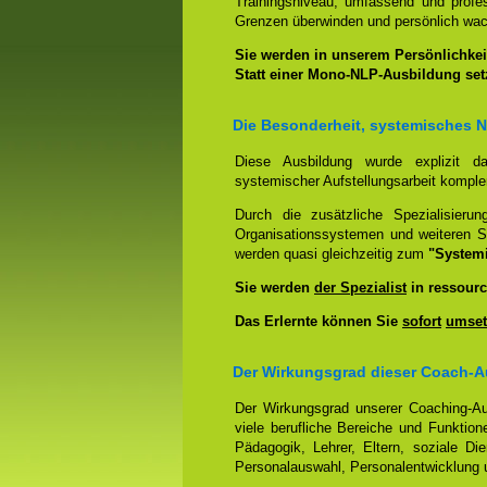
Trainingsniveau, umfassend und profes
Grenzen überwinden und persönlich wa
Sie werden in unserem Persönlichkeit
Statt einer Mono-NLP-Ausbildung se
Die Besonderheit, systemisches 
Diese Ausbildung wurde explizit 
systemischer Aufstellungsarbeit kompl
Durch die zusätzliche Spezialisierun
Organisationssystemen und weiteren S
werden quasi gleichzeitig zum
"System
Sie werden
der Spezialist
in ressourc
Das Erlernte können Sie
sofort
umset
Der Wirkungsgrad dieser Coach-Au
Der Wirkungsgrad unserer Coaching-Au
viele berufliche Bereiche und Funktion
Pädagogik, Lehrer, Eltern, soziale Di
Personalauswahl, Personalentwicklung u