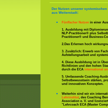
Der Nutzen unserer systemischen
aus Weiterstadt:
Fünffacher Nutzen
in einer Aus
1. Ausbildung mit Diplomieru
NLP-Practitioner® plus Selbs
Practitioner® und Business-Co
2.Das Erlernen hoch wirkungs
3. Zusätzlich: Erwerb von Fac
Aufstellungsarbeit und system
4. Diese Ausbildung ist in Übe
Richtlinien und den hohen St
durch die ECA
international an
5. Umfassende Coaching-Ausb
Selbstbewusstsein stärken, p
und innovativen Konzepten.
Weiterhin sind wir ein interna
Lehrinstitut
, des Coaching Ber
Association e. V. und lizenzier
"Lehrcoach ECA (Master Compe