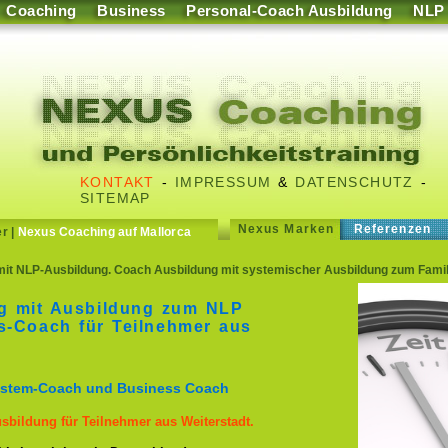
Coaching
Business
Personal-Coach Ausbildung
NLP
KONTAKT
-
IMPRESSUM
&
DATENSCHUTZ
-
SITEMAP
Nexus Marken
Referenzen
er
|
Nexus Coaching auf Mallorca
t NLP-Ausbildung. Coach Ausbildung mit systemischer Ausbildung zum Familie
g mit Ausbildung zum NLP
s-Coach für Teilnehmer aus
ystem-Coach und Business Coach
sbildung für Teilnehmer aus Weiterstadt.