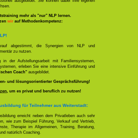
sionell ausgebildet. Sie können dabei Ihre eigenen
chsen.
straining mehr als "nur" NLP lernen.
tzen
wir
auf Methodenkompetenz:
NLP!
darauf abgestimmt, die Synergien von NLP und
ementär zu nutzen.
g in der Aufstellungsarbeit mit Familiensystemen,
ystemen, erleben Sie eine intensive Einführung und
ischen Coach"
ausgebildet.
en- und lösungsorientierter Gesprächsführung!
zen
, um es privat und beruflich zu nutzen!
sbildung für Teilnehmer aus Weiterstadt:
sbildung erreicht neben dem Privatleben auch sehr
en, wie zum Beispiel Führung, Verkauf und Vertrieb,
enste, Therapie im Allgemeinen, Training, Beratung,
nd natürlich Coaching.