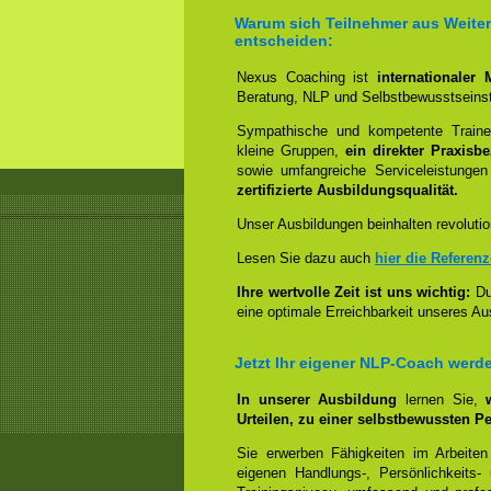
Warum sich Teilnehmer aus Weiters
entscheiden:
Nexus Coaching ist
internationaler
Beratung, NLP und Selbstbewusstseinst
Sympathische und kompetente Trainer
kleine Gruppen,
ein direkter Praxisb
sowie umfangreiche Serviceleistungen
zertifizierte Ausbildungsqualität.
Unser Ausbildungen beinhalten revolutio
Lesen Sie dazu auch
hier die Referen
Ihre wertvolle Zeit ist uns wichtig:
Dur
eine optimale Erreichbarkeit unseres Au
Jetzt Ihr eigener NLP-Coach werd
In unserer Ausbildung
lernen Sie,
Urteilen, zu einer selbstbewussten Pe
Sie erwerben Fähigkeiten im Arbeiten
eigenen Handlungs-, Persönlichkeits