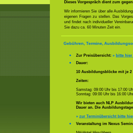
Dieses Vorgespräch dient zum gegen
Wir informieren Sie über alle Ausbildu
eigenen Fragen zu stellen. Das Vorge
und findet nach individueller Vereinbar
Sie dazu ca. 60 Minuten Zeit ein.
Gebühren, Termine, Ausbildungsort
Zur Preisübersicht:
»
bitte hier
Dauer:
10 Ausbildungsblöcke mit je 2
Zeiten:
Samstag: 09:00 Uhr bis 17:00 Uh
Sonntag: 09:00 Uhr bis 16:00 Uhr
Wir bieten auch NLP Ausbildun
Dauer an. Die Ausbildungstag
»
zur Terminübersicht bitte hie
Veranstaltung im Nexus Semin
NH-Hotel Hirschberg