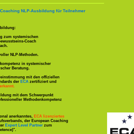
 Coaching NLP-Ausbildung für Teilnehmer
bildung:
ng zum systemischen
tbewusstseins-Coach
ach.
voller NLP-Methoden.
hkompetenz in systemischer
ischer Beratung.
reinstimmung mit den offiziellen
andards der
ECA
zertifiziert und
erkannt.
ildung mit dem Schwerpunkt
rofessioneller Methodenkompetenz
tional anerkanntes,
ECA lizenziertes
ufsverbands, der European Coaching
ter
Expert Level Partner
zum
tence)".