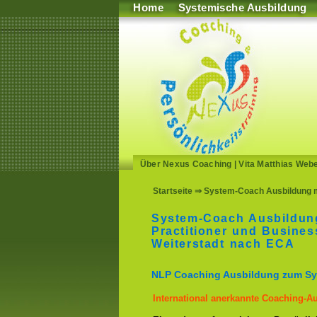
Home
Systemische Ausbildung
Über Nexus Coaching
|
Vita Matthias Web
Startseite
⇒ System-Coach Ausbildung mi
System-Coach Ausbildun
Practitioner und Busines
Weiterstadt nach ECA
NLP Coaching Ausbildung zum S
International anerkannte Coaching-Au