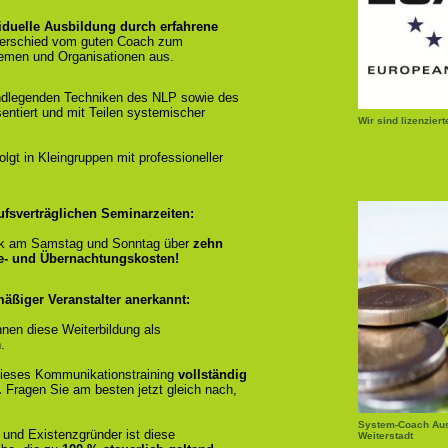
iduelle Ausbildung durch erfahrene
terschied vom guten Coach zum
emen und Organisationen aus.
ndlegenden Techniken des NLP sowie des
entiert und mit Teilen systemischer
Wir sind lizenzier
gt in Kleingruppen mit professioneller
ufsverträglichen Seminarzeiten:
k am Samstag und Sonntag über
zehn
se- und Übernachtungskosten!
äßiger Veranstalter anerkannt:
nen diese Weiterbildung als
.
r dieses Kommunikationstraining
vollständig
.
Fragen Sie am besten jetzt gleich nach,
System-Coach Aus
 und Existenzgründer ist diese
Weiterstadt