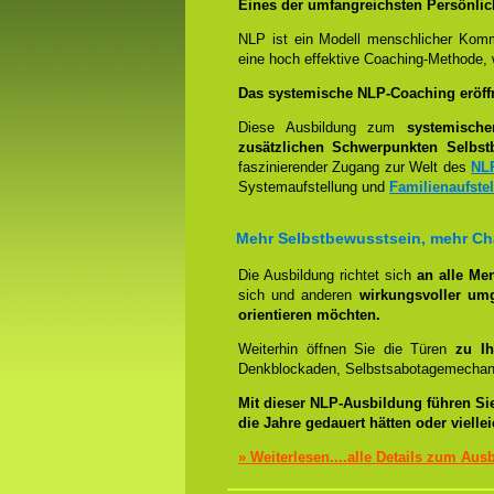
Eines der umfangreichsten Persönlich
NLP ist ein Modell menschlicher Komm
eine hoch effektive Coaching-Methode, 
Das systemische NLP-Coaching eröffne
Diese Ausbildung zum
systemisch
zusätzlichen Schwerpunkten Selbst
faszinierender Zugang zur Welt des
NL
Systemaufstellung und
Familienaufste
Mehr Selbstbewusstsein, mehr C
Die Ausbildung richtet sich
an alle Me
sich und anderen
wirkungsvoller um
orientieren möchten.
Weiterhin öffnen Sie die Türen
zu Ih
Denkblockaden, Selbstsabotagemechani
Mit dieser NLP-Ausbildung führen Si
die Jahre gedauert hätten oder viell
» Weiterlesen....alle Details zum Aus