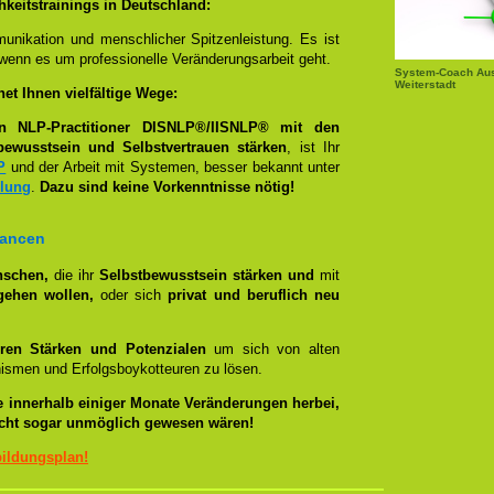
keitstrainings in Deutschland:
unikation und menschlicher Spitzenleistung. Es ist
wenn es um professionelle Veränderungsarbeit geht.
System-Coach Aus
Weiterstadt
t Ihnen vielfältige Wege:
en NLP-Practitioner DISNLP®/IISNLP® mit den
bewusstsein und Selbstvertrauen stärken
, ist Ihr
P
und der Arbeit mit Systemen, besser bekannt unter
llung
.
Dazu sind keine Vorkenntnisse nötig!
hancen
nschen,
die ihr
Selbstbewusstsein stärken und
mit
gehen wollen,
oder sich
privat und beruflich neu
ren Stärken und Potenzialen
um sich von alten
smen und Erfolgsboykotteuren zu lösen.
e innerhalb einiger Monate Veränderungen herbei,
eicht sogar unmöglich gewesen wären!
bildungsplan!