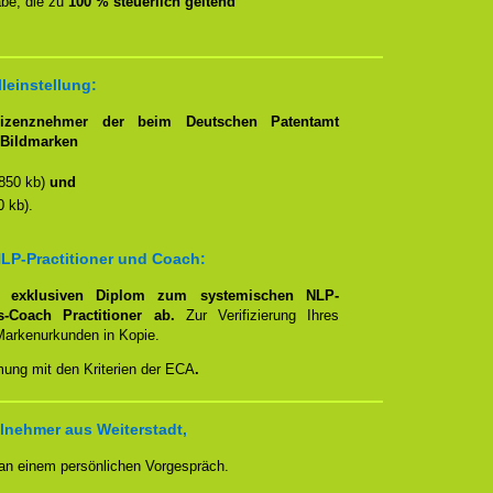
be, die zu
100 % steuerlich geltend
lleinstellung:
Lizenznehmer der beim Deutschen Patentamt
t/Bildmarken
850 kb)
und
 kb).
LP-Practitioner und Coach:
em
exklusiven Diplom zum systemischen NLP-
ns-Coach Practitioner ab.
Zur Verifizierung Ihres
Markenurkunden in Kopie.
mung mit den Kriterien der ECA
.
lnehmer aus Weiterstadt,
 an einem persönlichen Vorgespräch.